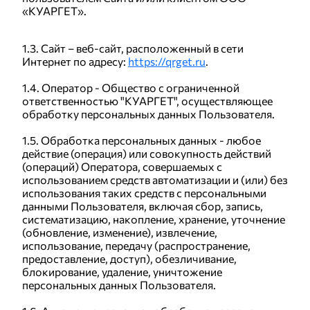
Д2 Страхование
«КУАРГЕТ».
Публичный договор-оферта "Финансовая защита"
1.3. Сайт – веб-сайт, расположенный в сети
Публичный договор-оферта "Финансовая защита ДЗ"
Интернет по адресу:
https://qrget.ru
.
Публичный договор-оферта "Финансовая защита ВСК
ДЗ"
1.4. Оператор - Общество с ограниченной
ответственностью "КУАРГЕТ", осуществляющее
обработку персональных данных Пользователя.
1.5. Обработка персональных данных - любое
действие (операция) или совокупность действий
(операций) Оператора, совершаемых с
использованием средств автоматизации и (или) без
использования таких средств с персональными
данными Пользователя, включая сбор, запись,
систематизацию, накопление, хранение, уточнение
(обновление, изменение), извлечение,
использование, передачу (распространение,
предоставление, доступ), обезличивание,
блокирование, удаление, уничтожение
персональных данных Пользователя.