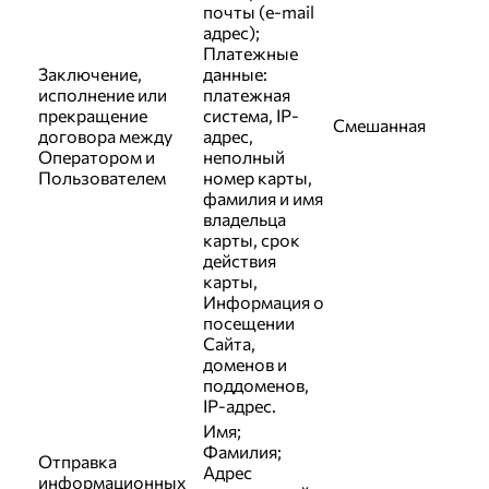
почты (e-mail
адрес);
Платежные
Заключение,
данные:
исполнение или
платежная
прекращение
система, IP-
Смешанная
договора между
адрес,
Оператором и
неполный
Пользователем
номер карты,
фамилия и имя
владельца
карты, срок
действия
карты,
Информация о
посещении
Сайта,
доменов и
поддоменов,
IP-адрес.
Имя;
Фамилия;
Отправка
Адрес
информационных