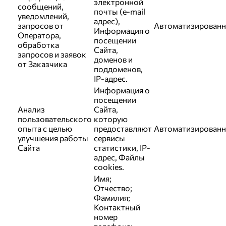
электронной
сообщений,
почты (e-mail
уведомлений,
адрес),
запросов от
Автоматизированн
Информация о
Оператора,
посещении
обработка
Сайта,
запросов и заявок
доменов и
от Заказчика
поддоменов,
IP-адрес.
Информация о
посещении
Анализ
Сайта,
пользовательского
которую
опыта с целью
предоставляют
Автоматизированн
улучшения работы
сервисы
Сайта
статистики, IP-
адрес, Файлы
cookies.
Имя;
Отчество;
Фамилия;
Контактный
номер