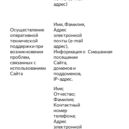
адрес)
Имя, Фамилия,
Осуществление
Адрес
оперативной
электронной
технической
почты (e-mail
поддержки при
адрес),
возникновении
Информация о
Смешанная
проблем,
посещении
связанных с
Сайта,
использованием
доменов и
Сайта
поддоменов,
IP-адрес.
Имя;
Отчество;
Фамилия;
Контактный
номер
телефона;
Адрес
электронной