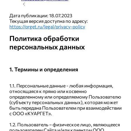
Публичный договор-оферта "Финансовая защита"
Публичный договор-оферта "Финансовая защита ДЗ"
Дата публикации: 18.07.2023
Абсолют Страхование
Текущая версия доступна по адресу:
Публичный договор-оферта "Финансовая защита ВСК ДЗ"
https://qrget.ru/legal/privacy-policy
Политика обработки
Архив
персональных данных
Публичный договор-оферта на оказание услуг
1. Термины и определения
Функциональные характеристики
Политика конфиденциальности
1.1. Персональные данные - любая информация,
Публичный договор-оферта "QRget - активация на 3
относящаяся к прямо или косвенно
месяца
определенному или определяемому Пользователю
(субъекту персональных данных), которая может
Оферта по оказанию услуг страхования банковских карт
быть передана Пользователем при взаимодействии
стоимостью 199руб
с ООО «КУАРГЕТ».
Оферта по оказанию услуг страхования банковских карт
стоимостью 199руб
1.2. Пользователь – физическое лицо, являющееся
пользователем Сайта и/или клиентом ООО