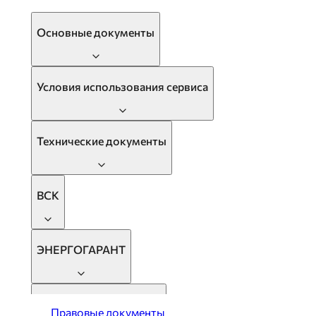
Основные документы
Абсолют Страхование
Условия использования сервиса
Архив
Технические документы
Публичный договор-оферта на оказание услуг
Функциональные характеристики
Политика конфиденциальности
ВСК
Публичный договор-оферта "QRget - активация на 3 месяца
Оферта по оказанию услуг страхования банковских карт
стоимостью 199руб
ЭНЕРГОГАРАНТ
Оферта по оказанию услуг страхования банковских карт
стоимостью 199руб
Д2 Страхование
РБ Страхование Жизни
Правовые документы