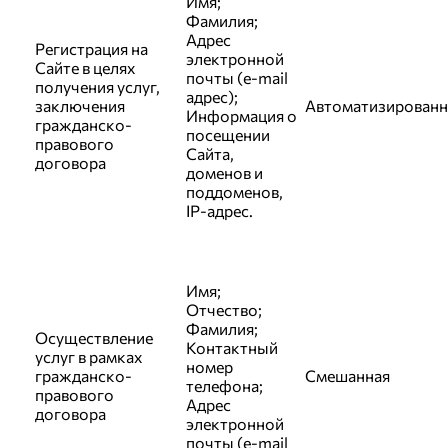
Имя;
Фамилия;
Адрес
Регистрация на
электронной
Сайте в целях
почты (e-mail
получения услуг,
адрес);
заключения
Автоматизированн
Информация о
гражданско-
посещении
правового
Сайта,
договора
доменов и
поддоменов,
IP-адрес.
Имя;
Отчество;
Фамилия;
Осуществление
Контактный
услуг в рамках
номер
гражданско-
Смешанная
телефона;
правового
Адрес
договора
электронной
почты (e-mail