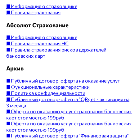
■
Информация о страховщике
■
Правила страхования
Абсолют Страхование
■
Информация о страховщике
■
Правила страхования НС
■
Правила страхования рисков держателей
банковских карт
Архив
■
Публичный договор-оферта на оказание услуг
■
Функциональные характеристики
■
Политика конфиденциальности
■
Публичный договор-оферта "QRget - активация на
3 месяца
■
Оферта по оказанию услуг страхования банковских
карт стоимостью 199руб
■
Оферта по оказанию услуг страхования банковских
карт стоимостью 199руб
■
Публичный договор-оферта "Финансовая защита"