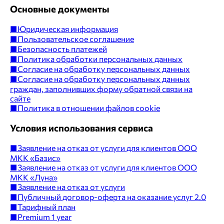
Основные документы
■
Юридическая информация
■
Пользовательское соглашение
■
Безопасность платежей
■
Политика обработки персональных данных
■
Согласие на обработку персональных данных
■
Согласие на обработку персональных данных
граждан, заполнивших форму обратной связи на
сайте
■
Политика в отношении файлов cookie
Условия использования сервиса
■
Заявление на отказ от услуги для клиентов ООО
МКК «Базис»
■
Заявление на отказ от услуги для клиентов ООО
МКК «Луна»
■
Заявление на отказ от услуги
■
Публичный договор-оферта на оказание услуг 2.0
■
Тарифный план
■
Premium 1 year