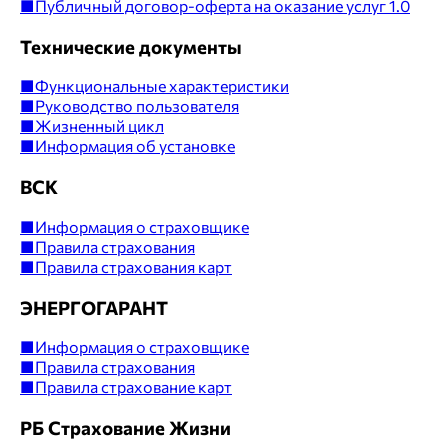
■
Публичный договор-оферта на оказание услуг 1.0
Технические документы
■
Функциональные характеристики
■
Руководство пользователя
■
Жизненный цикл
■
Информация об установке
ВСК
■
Информация о страховщике
■
Правила страхования
■
Правила страхования карт
ЭНЕРГОГАРАНТ
■
Информация о страховщике
■
Правила страхования
■
Правила страхование карт
РБ Страхование Жизни