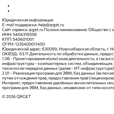
Публичный договор-оферта "Финансовая защита ДЗ"
Инструкции
Партнёрам
Публичный договор-оферта "Финансовая защита ВСК ДЗ"
Юридическая информация
E-mail поддержки: help@qrget.ru
Сайт сервиса: qrget.ru Полное наименование: Общество 
ИНН: 5404316506
КПП: 540601001
ОГРН: 1235400011450
Юридический адрес: 630099, Новосибирская область, г. Но
ОКВЭД: 63.11 Деятельность по обработке данных, предос
1.06 - Проектирование и(или) иная деятельность, а так
инфраструктуры - компьютерных систем, объединяющих к
технологии передачи данных (далее - ИТ-инфраструктура
2.01 - Реализация программ для ЭВМ, баз данных (включа
путем отчуждения прав, предоставления прав (лицензиро
Интернет, предоставление удалённых вычислительных мо
программ для ЭВМ, баз данных, независимо от типа носите
© 2026 QRGET
Пользовательское соглашение
Политика в отношении обработки персональн
Русский