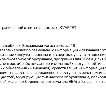
с ограниченной ответственностью «КУАРГЕТ»
восибирск, Вокзальная магистраль, зд. 16
тавление услуг по размещению информации и связанная с э
же оказание консультационных и экспертных услуг в отнош
омпьютерное оборудование, программы для ЭВМ и (или) б
), центров обработки данных и облачной (виртуальной) ин
я их обновления и изменения), средств защиты информации
вания), предоставления удаленного доступа посредством 
щностей, эмулирующих физическое оборудование, копиров
лей, издание сборников программ для ЭВМ и баз данных, пр
ых данных