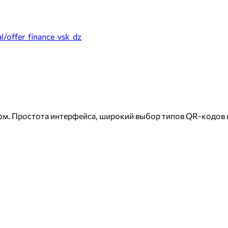
al/offer_finance_vsk_dz
. Простота интерфейса, широкий выбор типов QR-кодов и 
имостью 199руб
имостью 199руб