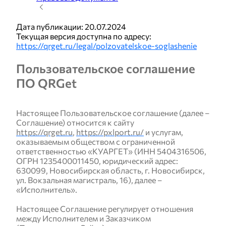
Технические документы
Дата публикации: 20.07.2024
Текущая версия доступна по адресу:
ВСК
https://qrget.ru/legal/polzovatelskoe-soglashenie
Пользовательское соглашение
ПО QRGet
ЭНЕРГОГАРАНТ
Настоящее Пользовательское соглашение (далее –
РБ Страхование Жизни
Соглашение) относится к сайту
https://qrget.ru
,
https://pxlport.ru/
и услугам,
оказываемым обществом с ограниченной
ответственностью «КУАРГЕТ» (ИНН 5404316506,
Абсолют Страхование
ОГРН 1235400011450, юридический адрес:
630099, Новосибирская область, г. Новосибирск,
ул. Вокзальная магистраль, 16), далее –
«Исполнитель».
Архив
Настоящее Соглашение регулирует отношения
между Исполнителем и Заказчиком