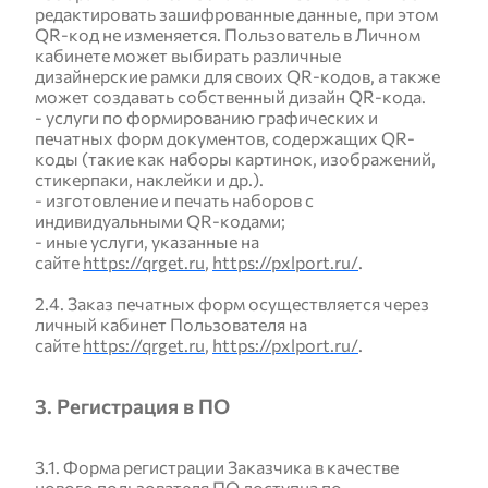
редактировать зашифрованные данные, при этом
QR-код не изменяется. Пользователь в Личном
кабинете может выбирать различные
дизайнерские рамки для своих QR-кодов, а также
может создавать собственный дизайн QR-кода.
- услуги по формированию графических и
печатных форм документов, содержащих QR-
коды (такие как наборы картинок, изображений,
стикерпаки, наклейки и др.).
- изготовление и печать наборов с
индивидуальными QR-кодами;
- иные услуги, указанные на
сайте
https://qrget.ru
,
https://pxlport.ru/
.
2.4. Заказ печатных форм осуществляется через
личный кабинет Пользователя на
сайте
https://qrget.ru
,
https://pxlport.ru/
.
3. Регистрация в ПО
3.1. Форма регистрации Заказчика в качестве
нового пользователя ПО доступна по